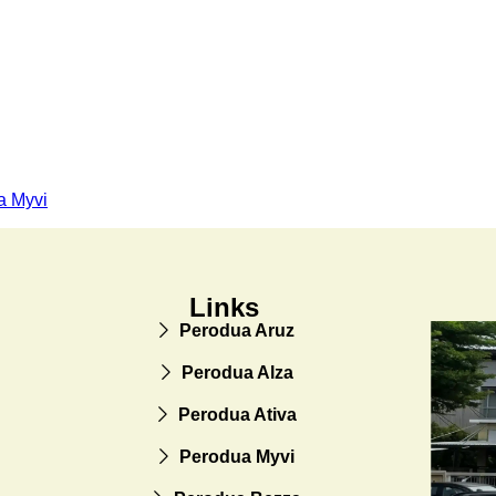
a Myvi
Links
Perodua Aruz
Perodua Alza
Perodua Ativa
Perodua Myvi