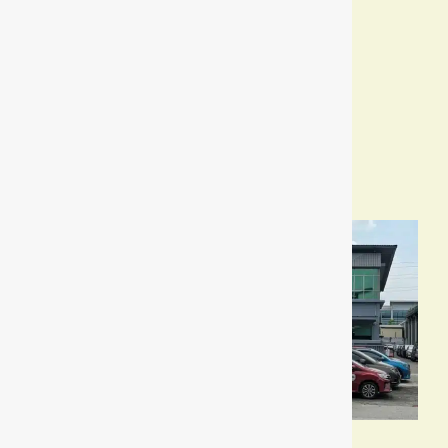
Perodua Ativa
Perodua Myvi
Perodua Bezza
Perodua Axia
Perodua Traz
Perodua QV-E
Showroom