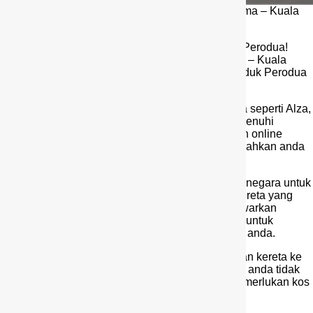
Perkhidmatan Produk Perodua Dealer Kuchai Lama – Kuala
Lumpur
Salam sejahtera kepada semua pelanggan setia Perodua!
Saya Mazlina, agen sah Perodua di Kuchai Lama – Kuala
Lumpur ingin memperkenalkan perkhidmatan produk Perodua
yang terbaik untuk anda.
Kami menyediakan pelbagai jenis kereta Perodua seperti Alza,
Aruz, Myvi, Ativa, Bezza dan Axia yang pasti memenuhi
keperluan anda. Kami juga menawarkan semakan online
kelayakan loan atau pinjaman bank untuk memudahkan anda
dalam membuat keputusan pembelian.
Selain itu, kami mempunyai showroom di seluruh negara untuk
memudahkan anda dalam melihat dan memilih kereta yang
sesuai dengan keperluan anda. Kami juga menawarkan
pinjaman loan 10% atau full loan bagi yang layak untuk
memudahkan anda dalam membeli kereta impian anda.
Kami juga menyediakan kemudahan penghantaran kereta ke
seluruh negara hingga ke pintu rumah anda. Jadi, anda tidak
perlu risau tentang penghantaran kereta yang memerlukan kos
tambahan.