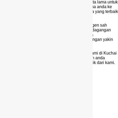
Kami juga menyediakan kemudahan trade in kereta lama untuk
beli kereta baru. Anda boleh membawa kereta lama anda ke
showroom kami dan kami akan memberikan harga yang terbaik
untuk anda.
Jangan risau tentang ditipu kerana kami adalah agen sah
Perodua yang berdaftar dengan Kementerian Perdagangan
Dalam Negeri dan Hal Ehwal Pengguna Malaysia
(KPDNHEP). Jadi, anda boleh membeli kereta dengan yakin
dan amanah dari kami.
Jadi, tunggu apa lagi? Datanglah ke showroom kami di Kuchai
Lama – Kuala Lumpur dan dapatkan kereta impian anda
dengan perkhidmatan produk Perodua yang terbaik dari kami.
Terima kasih kerana memilih Perodua!
Nama Anda
*
Alamat Email
*
No. Telefon
*