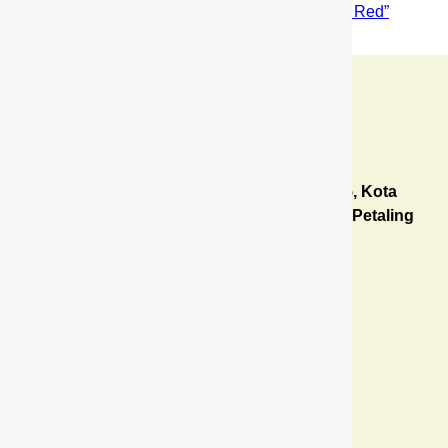
Ganti warna “Lava Red” kepada ” Cranberry Red”
Perodua Myvi
PeroduaDealer.com
by Mazlina
6F Jalan Teknologi, Kota Damansara PJU5, Kota
Damansara, Taman Sains Selangor, 47810 Petaling
Jaya, Selangor
Open Hours:
Isnin – Ahad: 8.30 am - 5.00 pm
Links
Perodua Aruz
Perodua Alza