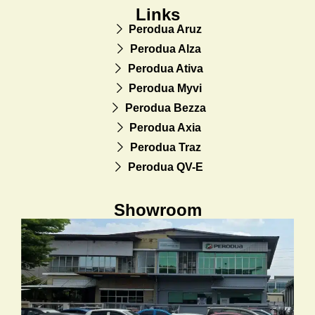
Links
Perodua Aruz
Perodua Alza
Perodua Ativa
Perodua Myvi
Perodua Bezza
Perodua Axia
Perodua Traz
Perodua QV-E
Showroom