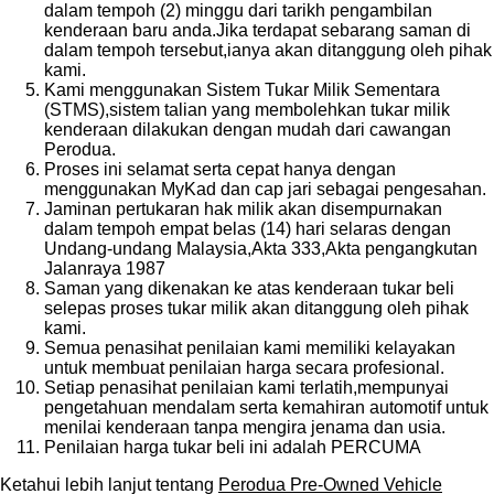
dalam tempoh (2) minggu dari tarikh pengambilan
kenderaan baru anda.Jika terdapat sebarang saman di
dalam tempoh tersebut,ianya akan ditanggung oleh pihak
kami.
Kami menggunakan Sistem Tukar Milik Sementara
(STMS),sistem talian yang membolehkan tukar milik
kenderaan dilakukan dengan mudah dari cawangan
Perodua.
Proses ini selamat serta cepat hanya dengan
menggunakan MyKad dan cap jari sebagai pengesahan.
Jaminan pertukaran hak milik akan disempurnakan
dalam tempoh empat belas (14) hari selaras dengan
Undang-undang Malaysia,Akta 333,Akta pengangkutan
Jalanraya 1987
Saman yang dikenakan ke atas kenderaan tukar beli
selepas proses tukar milik akan ditanggung oleh pihak
kami.
Semua penasihat penilaian kami memiliki kelayakan
untuk membuat penilaian harga secara profesional.
Setiap penasihat penilaian kami terlatih,mempunyai
pengetahuan mendalam serta kemahiran automotif untuk
menilai kenderaan tanpa mengira jenama dan usia.
Penilaian harga tukar beli ini adalah PERCUMA
Ketahui lebih lanjut tentang
Perodua Pre-Owned Vehicle